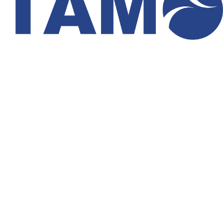
←
شرکت زامیاد
→
شرکت مکث موتور
جستجو