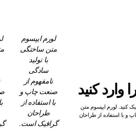
لورم ایپسوم
ل
متن ساختگی
مت
با تولید
سادگی
نامفهوم از
ن
وارد کنید
صنعت چاپ و
صن
با استفاده از
با
ک کنید. لورم ایپسوم متن
طراحان
پ و با استفاده از طراحان
گرافیک است.
گر